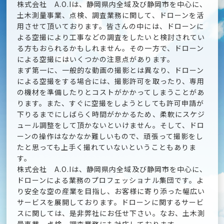
株式会社 A.O.Iは、静岡県内全域及び静岡市を中心に、
土木測量事業、点検、調査業務に関して、ドローンを活
用させて頂いております。皆さんの中には、ドローンに
よる空撮により工事などの調査をしたいと検討されてい
る方もおられるかもしれません。その一方で、ドローン
による空撮にはいくつかの注意点があります。
まず第一に、一般的な動画の撮影とは異なり、ドローン
による空撮をする場合には、撮影許可を取ったり、専用
の機材を準備したりとコストがかかってしまうことがあ
ります。また、すぐに空撮をしようとしても許可申請が
下りるまでにしばらく時間がかかるため、柔軟にスケジ
ュール調整をして頂かないといけません。そして、ドロ
ーンの操作はなかなか難しいもので、頑張って撮影をし
たと思っても上手く撮れていないということもありま
す。
株式会社 A.O.Iは、静岡県内全域及び静岡市を中心に、
ドローンによる業務のプロフェッショナル集団です。よ
り安全な空の産業を目指し、お客様に寄り添った幅広い
サービスを展開しております。ドローンに関するサービ
スに関しては、是非弊社にお任せ下さい。なお、土木測